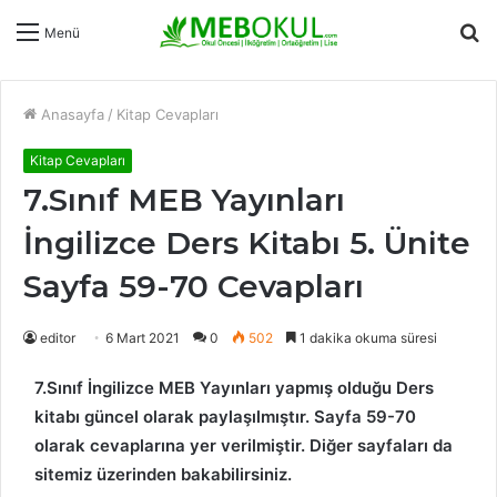
A
Menü
y
...
Anasayfa
/
Kitap Cevapları
Kitap Cevapları
7.Sınıf MEB Yayınları
İngilizce Ders Kitabı 5. Ünite
Sayfa 59-70 Cevapları
editor
6 Mart 2021
0
502
1 dakika okuma süresi
7.Sınıf İngilizce MEB Yayınları yapmış olduğu Ders
kitabı güncel olarak paylaşılmıştır. Sayfa 59-70
olarak cevaplarına yer verilmiştir. Diğer sayfaları da
sitemiz üzerinden bakabilirsiniz.