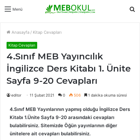
A
Menü
y
...
Anasayfa
/
Kitap Cevapları
Kitap Cevapları
4.Sınıf MEB Yayıncılık
İngilizce Ders Kitabı 1. Ünite
Sayfa 9-20 Cevapları
editor
11 Şubat 2021
0
506
1 dakika okuma süresi
4.Sınıf MEB Yayınlarının yapmış olduğu İngilizce Ders
Kitabı 1.Ünite Sayfa 9-20 arasındaki cevapları
bulabilirsiniz. Sitemizde Öğün yayınlarının diğer
ünitelere ait cevapları bulabilirsiniz.